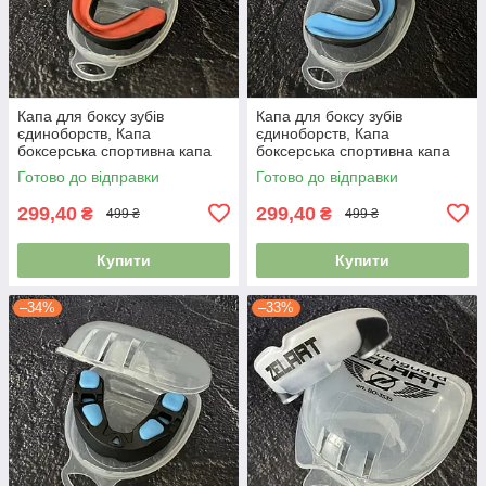
Капа для боксу зубів
Капа для боксу зубів
єдиноборств, Капа
єдиноборств, Капа
боксерська спортивна капа
боксерська спортивна капа
для ММА Zelart BO-0062
для ММА Zelart BO-0062
Готово до відправки
Готово до відправки
чорний-помаранчевий
чорний-синій
299,40
299,40
₴
₴
499 ₴
499 ₴
Купити
Купити
–34%
–33%