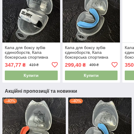
Капа для боксу зубів
Капа для боксу зубів
Капа
єдиноборств, Капа
єдиноборств, Капа
єдин
боксерська спортивна
боксерська спортивна
бокс
капа для ММА Zelart BO-
капа для ММА Zelart BO-
капа
347,77
299,40
350
₴
₴
419 ₴
499 ₴
3535 білий-чорний
0062 чорний-синій
3535
Купити
Купити
Акційні пропозиції та новинки
–40%
–40%