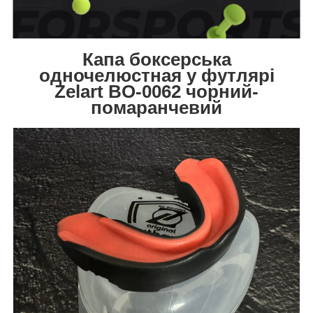
Капа боксерська
одночелюстная у футлярі
Zelart BO-0062 чорний-
помаранчевий