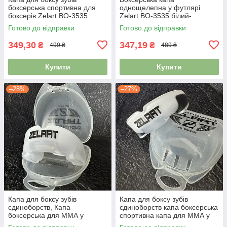
боксерська спортивна для
однощелепна у футлярі
боксерів Zelart BO-3535
Zelart BO-3535 білий-
білий-прозорий
прозорий
Готово до відправки
Готово до відправки
349,30
347,19
₴
₴
499 ₴
489 ₴
Купити
Купити
–28%
–27%
Капа для боксу зубів
Капа для боксу зубів
єдиноборств, Капа
єдиноборств капа боксерська
боксерська для ММА у
спортивна капа для ММА у
футлярі Zelart BO-3535
футлярі Zelart BO-3535