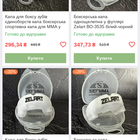
Капа для боксу зубів
Боксерська капа
єдиноборств капа боксерська
однощелепна у футлярі
спортивна капа для ММА у
Zelart BO-3535 білий-чорний
футлярі BO-0062 чорний-
Готово до відправки
Готово до відправки
синій
296,34
347,73
₴
₴
449 ₴
519 ₴
Купити
Купити
–30%
–29%
Капа для боксу зубів
Боксерська капа