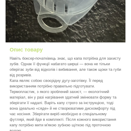
Опис товару
Навіть боксер-початківець знає, що капа потрібна для захисту
зубів. Однак її функції набагато ширші — вона не тільки
оберігає зуби від відколів і вибивання, але також щоки та губи
від розривів.
Капа являє собою своєрідну дугу-заготівку. Її перед
використанням потрібно правильно підготувати.
Термопластик, з якого зроблений захист, — екологічний
матеріал, він у разі нагрівання здатний змінювати форму та
зберігати її надалі. Варіть капу строго за інструкцією, тоді
вона ідеально «сяде» й не створюватиме дискомфорту під
час носіння. Зберігати виріб необхідно в спеціальному
футлярі, який йде в комплекті. Після кожного використання
капу потрібно мити м'якою зубною щіткою під проточною
водою.