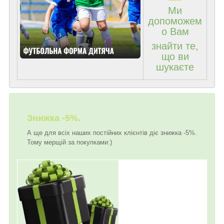
Ми
допоможем
о Вам
знайти те,
що ви
шукаєте
Знижка -5%.
А ще для всіх наших постійних клієнтів діє знижка -5%.
Тому мерщій за покупками:)