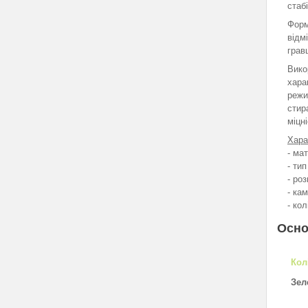
стаб
Форм
відм
грав
Вико
хара
режи
стир
міцні
Хара
- ма
- ти
- роз
- ка
- ко
Осно
Кол
Зел