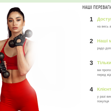
НАШІ ПЕРЕВАГ
1
Досту
на весь 
2
Наші 
радо доп
3
Тільки
ми пропо
перед ві
4
Клієн
у разі в
покупця