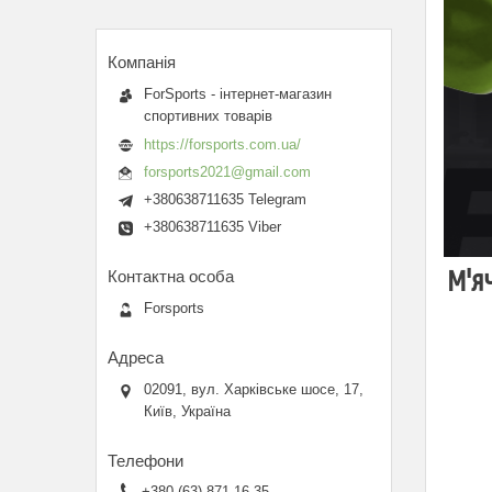
ForSports - інтернет-магазин
спортивних товарів
https://forsports.com.ua/
forsports2021@gmail.com
+380638711635 Telegram
+380638711635 Viber
М'я
Forsports
02091, вул. Харківське шосе, 17,
Київ, Україна
+380 (63) 871-16-35