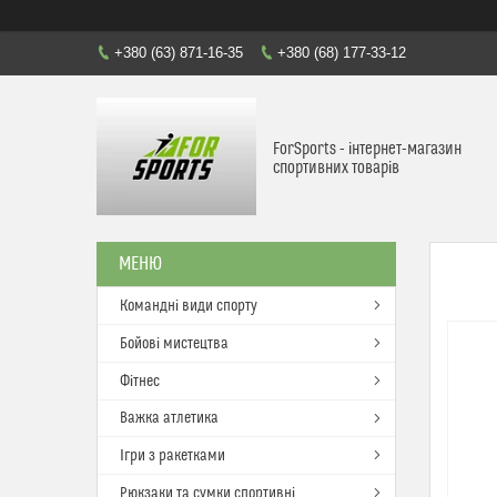
+380 (63) 871-16-35
+380 (68) 177-33-12
ForSports - інтернет-магазин
спортивних товарів
Командні види спорту
Бойові мистецтва
Фітнес
Важка атлетика
Ігри з ракетками
Рюкзаки та сумки спортивні