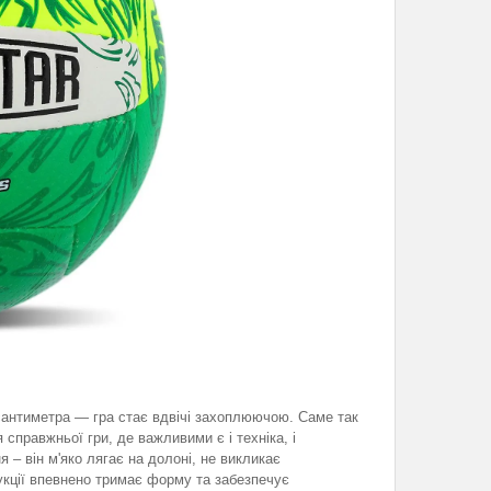
 сантиметра — гра стає вдвічі захоплюючою. Саме так
правжньої гри, де важливими є і техніка, і
 – він м'яко лягає на долоні, не викликає
рукції впевнено тримає форму та забезпечує