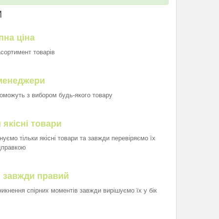
И
пна ціна
асортимент товарів
менеджери
оможуть з вибором будь-якого товару
 якісні товари
нуємо тільки якісні товари та завжди перевіряємо їх
дправкою
т завжди правий
иникнення спірних моментів завжди вирішуємо їх у бік