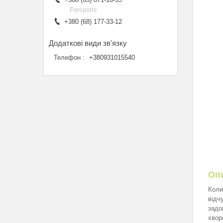
Forsports
+380 (68) 177-33-12
Телефон
+380931015540
Оп
Коли
відч
задо
хвор