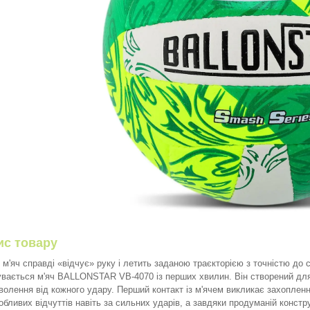
ис товару
 м'яч справді «відчує» руку і летить заданою траєкторією з точністю до
увається м'яч BALLONSTAR VB-4070 із перших хвилин. Він створений для с
волення від кожного удару. Перший контакт із м'ячем викликає захоплення
обливих відчуттів навіть за сильних ударів, а завдяки продуманій конст