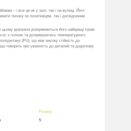
мам – і все це як у залі, так і на вулиці. Його
ивати техніку як початківцям, так і досвідченим
 цьому діапазоні розкриваються його найкращі ігрові
асос з голкою та дотримуватись температурного
поліуретану (PU), що має високу стійкість до
 що говорить про уважність до деталей та додаткову
Розмір
н
5