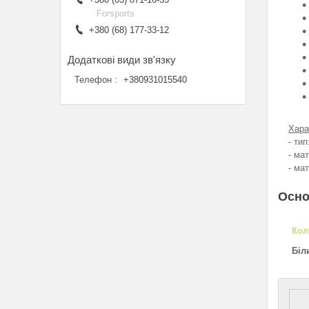
Forsports
+380 (68) 177-33-12
Телефон
+380931015540
Хара
- ти
- ма
- ма
Осно
Кол
Біл