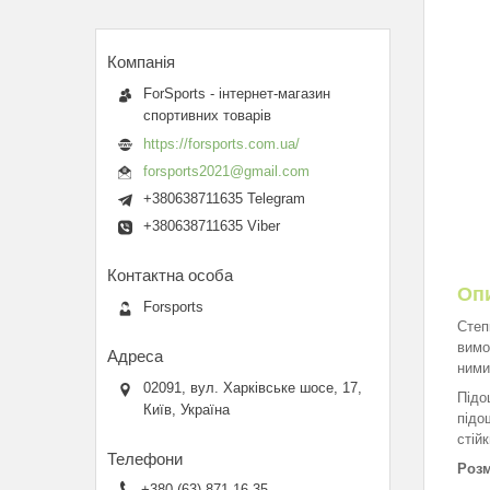
ForSports - інтернет-магазин
спортивних товарів
https://forsports.com.ua/
forsports2021@gmail.com
+380638711635 Telegram
+380638711635 Viber
Оп
Forsports
Степ
вимо
ними
02091, вул. Харківське шосе, 17,
Підо
Київ, Україна
підо
стій
Розм
+380 (63) 871-16-35