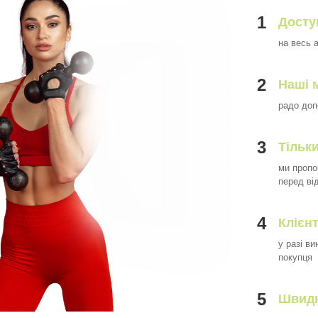
1
Досту
на весь 
2
Наші 
радо доп
3
Тільки
ми пропо
перед ві
4
Клієн
у разі в
покупця
5
Швидк