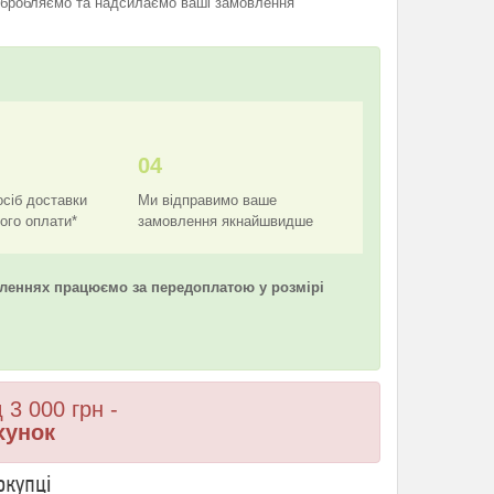
бробляємо та надсилаємо ваші замовлення
04
осіб доставки
Ми відправимо ваше
його оплати*
замовлення якнайшвидше
леннях працюємо за передоплатою у розмірі
 3 000 грн -
хунок
окупці