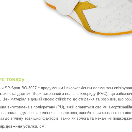
ис товару
ки SP-Sport BO-3027 є продуманим і високоякісним елементом екіпіруван
гам і стандартам. Верх виконаний з полівінілхлориду (PVC), що забезпечу
. Цей матеріал відомий своєю стійкістю до стирання та розривів, що роби
шва виготовлена ​​з поліуретану (PU), який славиться своїми амортизаці
шва надає відмінне зчеплення з поверхнею, запобігаючи ковзанню та під
кий до впливу зовнішніх факторів, таких як волога та механічні пошкодже
ір/довжина устілки, см: