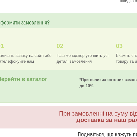
швидко о
оформити замовлення?
01
02
03
алишіть заявку на сайті або
Наш менеджер уточнить усі
Вкажіть сп
ателефонуйте нам
деталі замовлення
товару та 
Перейти в каталог
*При великих оптових замов
до 10%
При замовленні на суму від
доставка за наш ра
Подивіться, що кажуть п