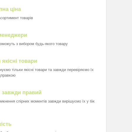
пна ціна
асортимент товарів
менеджери
оможуть з вибором будь-якого товару
 якісні товари
нуємо тільки якісні товари та завжди перевіряємо їх
дправкою
т завжди правий
иникнення спірних моментів завжди вирішуємо їх у бік
ість