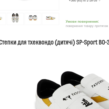
+380 (63) 871-16-35
повернення товару протягом
Степки для тхеквондо (дитячі) SP-Sport BO-