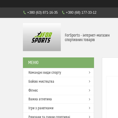
+380 (63) 871-16-35
+380 (68) 177-33-12
ForSports - інтернет-магазин
спортивних товарів
Командні види спорту
Бойові мистецтва
Фітнес
Важка атлетика
Ігри з ракетками
Рюкзаки та сумки спортивні