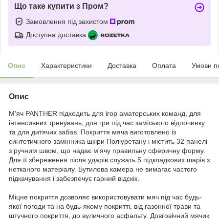
Що таке купити з Пром?
Замовлення під захистом
Доступна доставка
Опис
Характеристики
Доставка
Оплата
Умови п
Опис
М'яч PANTHER підходить для ігор аматорських команд, для
інтенсивних тренувань, для гри під час заміського відпочинку
та для дитячих забав. Покриття мяча виготовлено із
синтетичного замінника шкіри Поліуретану і містить 32 панелі
з ручним швом, що надає м'ячу правильну сферичну форму.
Для її збереження після ударів служать 5 підкладкових шарів з
нетканого матеріалу. Бутилова камера не вимагає частого
підкачування і забезпечує гарний відскік.
Міцне покриття дозволяє використовувати мяч під час будь-
якої погоди та на будь-якому покритті, від газонної трави та
штучного покриття, до вуличного асфальту. Довговічний мячик