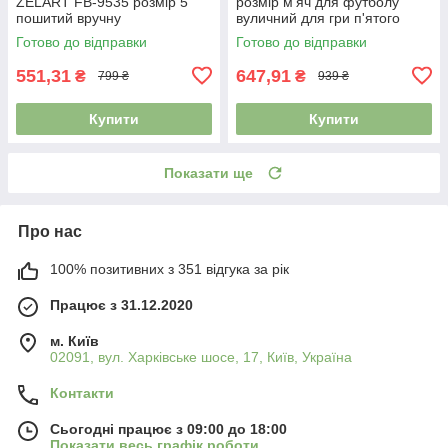
ZELART FB-9535 розмір 5
розмір м'яч для футболу
пошитий вручну
вуличний для гри п'ятого
розміру зшитий FB-0047-784
Готово до відправки
Готово до відправки
551,31
647,91
₴
₴
799 ₴
939 ₴
Купити
Купити
Показати ще
Про нас
100% позитивних з 351 відгука за рік
Працює з 31.12.2020
м. Київ
02091, вул. Харківське шосе, 17, Київ, Україна
Контакти
Сьогодні працює з 09:00 до 18:00
Показати весь графік роботи