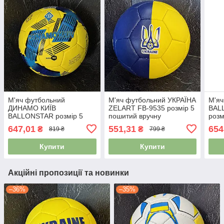
М'яч футбольний
М'яч футбольний УКРАЇНА
М'яч
ДИНАМО КИЇВ
ZELART FB-9535 розмір 5
BAL
BALLONSTAR розмір 5
пошитий вручну
розм
FB-4114
дитя
647,01
551,31
654
₴
₴
819 ₴
799 ₴
Купити
Купити
Акційні пропозиції та новинки
–36%
–35%