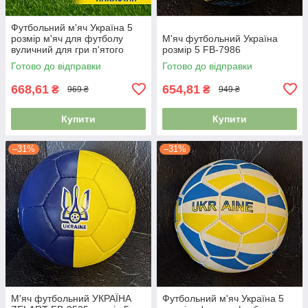
Футбольний м'яч Україна 5
розмір м'яч для футболу
М'яч футбольний Україна
вуличний для гри п'ятого
розмір 5 FB-7986
розміру зшитий FB-8556
Готово до відправки
Готово до відправки
668,61
654,81
₴
₴
969 ₴
949 ₴
Купити
Купити
–31%
–31%
М'яч футбольний УКРАЇНА
Футбольний м'яч Україна 5