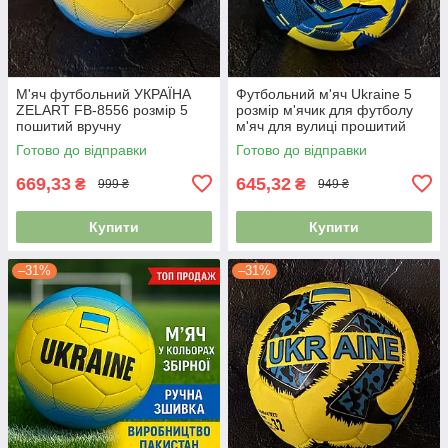
М'яч футбольний УКРАЇНА
Футбольний м'яч Ukraine 5
ZELART FB-8556 розмір 5
розмір м'ячик для футболу
пошитий вручну
м'яч для вулиці прошитий
FB-7987
Готово до відправки
Готово до відправки
669,33
645,32
₴
₴
999 ₴
949 ₴
Купити
Купити
–31%
–31%