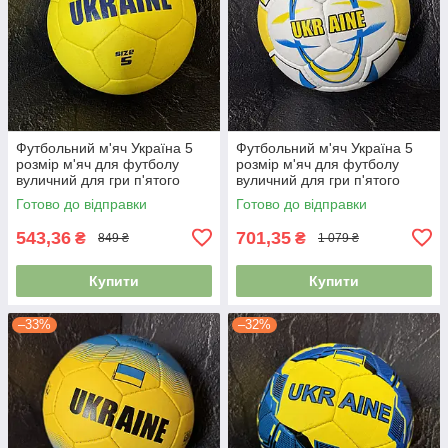
Футбольний м'яч Україна 5
Футбольний м'яч Україна 5
розмір м'яч для футболу
розмір м'яч для футболу
вуличний для гри п'ятого
вуличний для гри п'ятого
розміру зшитий FB-9535
розміру зшитий FB-848
Готово до відправки
Готово до відправки
543,36
701,35
₴
₴
849 ₴
1 079 ₴
Купити
Купити
–33%
–32%