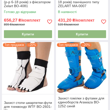
(р-р 6-18 років) з фіксатором
18 років) панчішного типу
Zelart BO-4081
ZELART MA-0007
Готово до відправки
В наявності
656,27
431,20
₴/комплект
₴/комплект
899 ₴/комплект
539 ₴/комплект
Купити
Купити
Топ продажів
–20%
Топ продажів
–20%
Захист гомілки з футами для
єдиноборств Arawaza BO-
Захист стопи шкарпетки-фути
1252 синій
для тхеквондо WTF BO-2601-