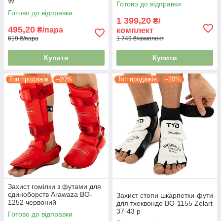
W
Готово до відправки
Готово до відправки
1 399,20
₴/
495,20
₴/пара
комплект
619 ₴/пара
1 749 ₴/комплект
Купити
Купити
Топ продажів
–20%
Топ продажів
–20%
Захист гомілки з футами для
єдиноборств Arawaza BO-
Захист стопи шкарпетки-фути
1252 червоний
для тхеквондо BO-1155 Zelart
37-43 р
Готово до відправки