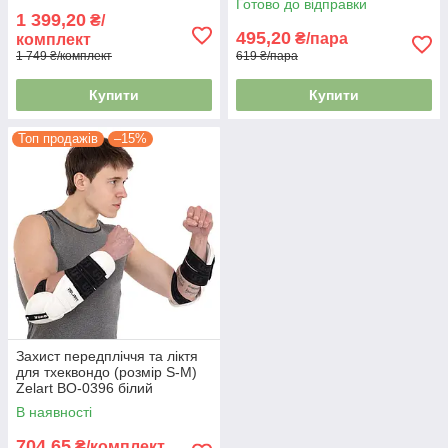
Готово до відправки
1 399,20
₴/
495,20
₴/пара
комплект
1 749 ₴/комплект
619 ₴/пара
Купити
Купити
Топ продажів
–15%
Захист передпліччя та ліктя
для тхеквондо (розмір S-M)
Zelart BO-0396 білий
В наявності
704,65
₴/комплект