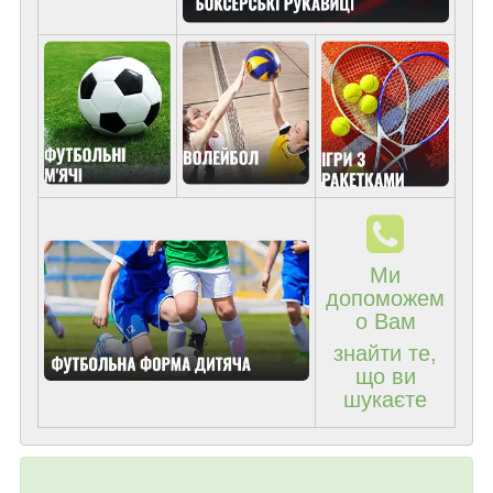
Ми
допоможем
о Вам
знайти те,
що ви
шукаєте