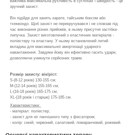
важлива максимальна рухливість в суглобах і швидкість - це
зручний захист.
Він підійде для занять карате, тайським боксом або
тхеквондо. Щоб захист не перекручувався і не сповзав під
час виконання різних прийомів, в ньому присутня застібка-
липучка. Захист виготовлений з еластичних матеріалів -
поліестеру та еластану. У ньому встановлений литий
вкладиш для максимальної амортизації ударного
навантаження. Завдяки йому він ефективно гасить удари,
дозволяючи уникнути серйозних травм.
Розмір захисту: вік/ріст:
S-(8-12 років) 130-155 см;
M-(12-14 років) 155-165 см;
L-(16-18 років) 165-175 см;
XL-(18 років і старше) 175-185 см.
Характеристики:
- матеріал: поліестер;
- захист для ніг панчішного типу з фіксатором;
- колір: синій, червоний, салатовий, помаранчевий, рожевий.