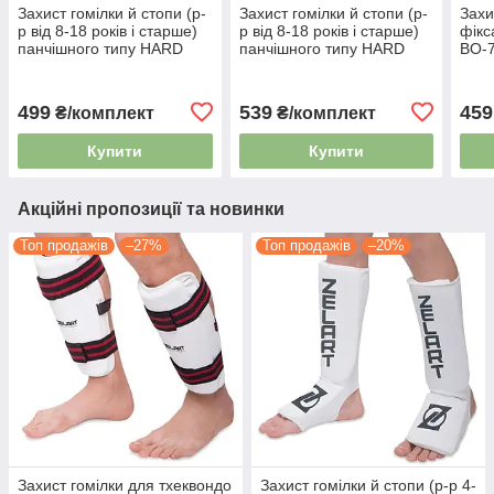
Захист гомілки й стопи (р-
Захист гомілки й стопи (р-
Захи
р від 8-18 років і старше)
р від 8-18 років і старше)
фік
панчішного типу HARD
панчішного типу HARD
BO-7
TOUCH CO-8912 білий
TOUCH CO-8919 синій
рокі
499
539
459
₴/комплект
₴/комплект
Купити
Купити
Акційні пропозиції та новинки
Топ продажів
–27%
Топ продажів
–20%
Захист гомілки для тхеквондо
Захист гомілки й стопи (р-р 4-