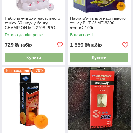
Набір м'ячів для настільного
Набір м'ячів для настільного
тенісу 60 штук у банку
тенісу BUT 3* MT-8396
CHAMPION MT-2708 PRO-
жовтий 100шт
514 білий
Готово до відправки
В наявності
729
1 559
₴/набір
₴/набір
Купити
Купити
Топ продажів
–20%