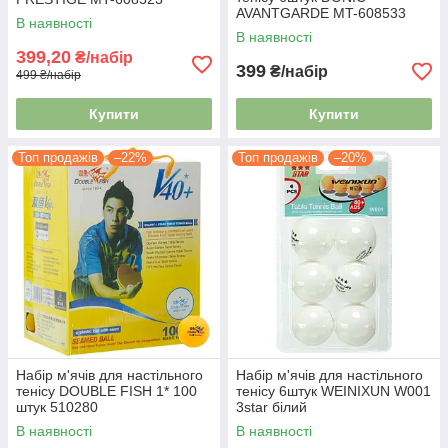
AVANTGARDE MT-608533
В наявності
3star
В наявності
399,20
₴/набір
399
₴/набір
499 ₴/набір
Купити
Купити
Топ продажів
–22%
Топ продажів
–20%
Набір м'ячів для настільного
Набір м'ячів для настільного
тенісу DOUBLE FISH 1* 100
тенісу 6штук WEINIXUN W001
штук 510280
3star білий
В наявності
В наявності