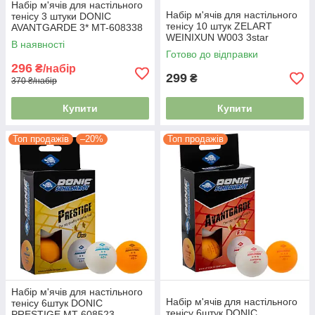
Набір м'ячів для настільного
Набір м'ячів для настільного
тенісу 3 штуки DONIC
тенісу 10 штук ZELART
AVANTGARDE 3* MT-608338
WEINIXUN W003 3star
оранжевий
В наявності
Готово до відправки
296
₴/набір
299
₴
370 ₴/набір
Купити
Купити
Топ продажів
–20%
Топ продажів
Набір м'ячів для настільного
Набір м'ячів для настільного
тенісу 6штук DONIC
тенісу 6штук DONIC
PRESTIGE MT-608523