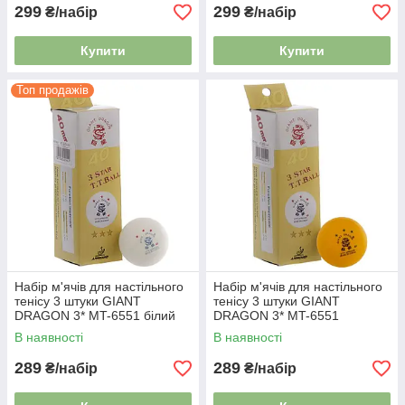
299
299
₴/набір
₴/набір
Купити
Купити
Топ продажів
Набір м'ячів для настільного
Набір м'ячів для настільного
тенісу 3 штуки GIANT
тенісу 3 штуки GIANT
DRAGON 3* MT-6551 білий
DRAGON 3* MT-6551
помаранчевий
В наявності
В наявності
289
289
₴/набір
₴/набір