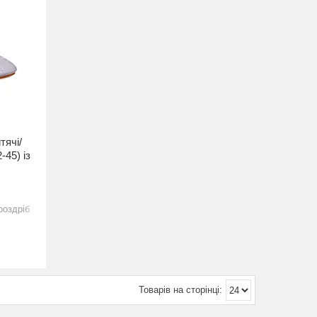
тячі/
-45) із
роздріб