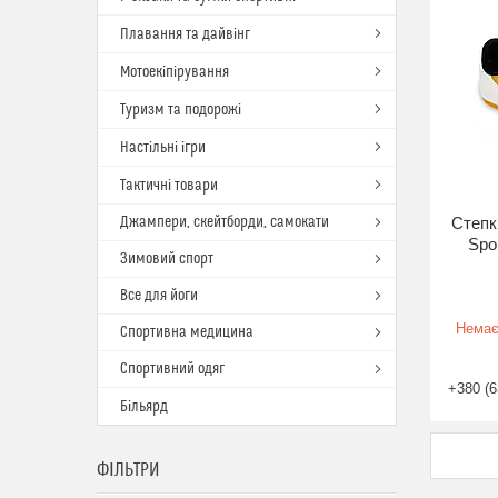
Плавання та дайвінг
Мотоекіпірування
Туризм та подорожі
Настільні ігри
Тактичні товари
Джампери, скейтборди, самокати
Степк
Spor
Зимовий спорт
Все для йоги
Немає
Спортивна медицина
Спортивний одяг
+380 (6
Більярд
ФІЛЬТРИ