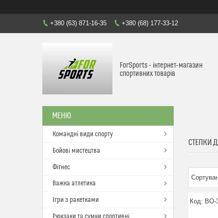
+380 (63) 871-16-35
+380 (68) 177-33-12
ForSports - інтернет-магазин
спортивних товарів
Командні види спорту
СТЕПКИ 
Бойові мистецтва
Фітнес
Важка атлетика
Ігри з ракетками
BO-
Рюкзаки та сумки спортивні