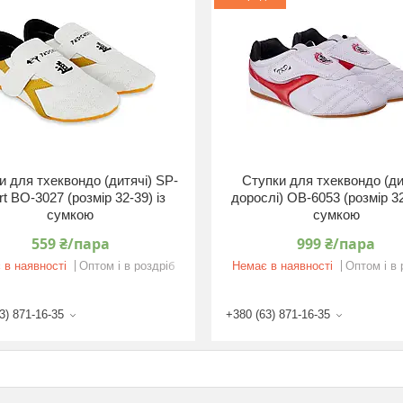
и для тхеквондо (дитячі) SP-
Ступки для тхеквондо (ди
t BO-3027 (розмір 32-39) із
дорослі) OB-6053 (розмір 32
сумкою
сумкою
559 ₴/пара
999 ₴/пара
 в наявності
Оптом і в роздріб
Немає в наявності
Оптом і в 
3) 871-16-35
+380 (63) 871-16-35